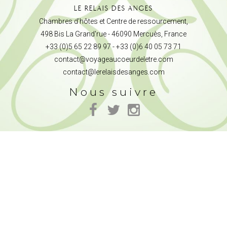
LE RELAIS DES ANGES
Chambres d’hôtes et Centre de ressourcement,
498 Bis La Grand'rue - 46090 Mercuès, France
+33 (0)5 65 22 89 97 - +33 (0)6 40 05 73 71
contact@voyageaucoeurdeletre.com
contact@lerelaisdesanges.com
Nous suivre